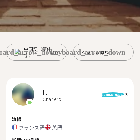
中国語（簡体
oard_arrow_down
keyboard_arrow_down
シャルルロワ
字）
I.
3
format_quote
Charleroi
流暢
フランス語
英語
学習中の言語