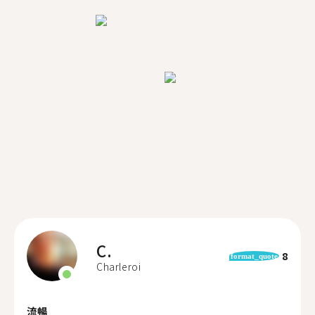
C.
8
format_quote
Charleroi
流暢