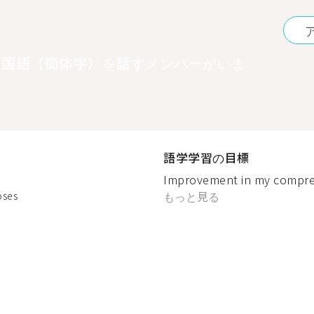
中国語（簡体字）を話すメンバーがいま
語学学習の目標
Improvement in my comprehe
もっと見る
oses