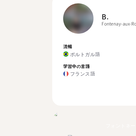
B.
Fontenay-aux-R
流暢
ポルトガル語
学習中の言語
フランス語
フォントネー