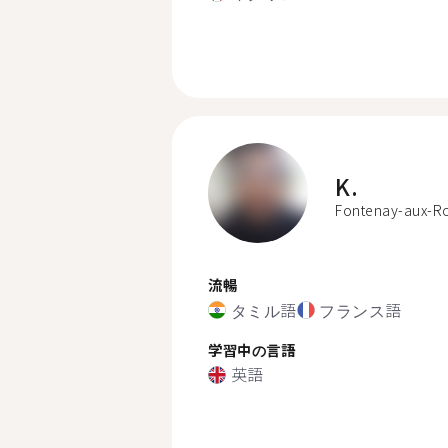
K.
Fontenay-aux-R
流暢
タミル語
フランス語
学習中の言語
英語