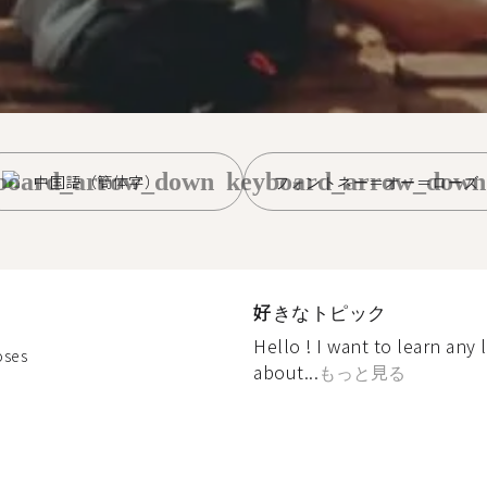
board_arrow_down
keyboard_arrow_down
中国語（簡体字）
フォントネー＝オー＝ローズ
好きなトピック
Hello ! I want to learn any
oses
about...
もっと見る