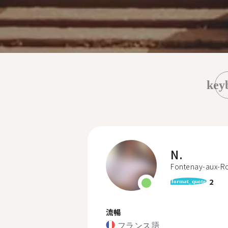
key
N.
Fontenay-aux-R
2
format_quote
流暢
フランス語