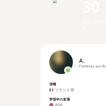
30
人以上の
す！
A.
Fontenay-aux-R
流暢
フランス語
学習中の言語
英語