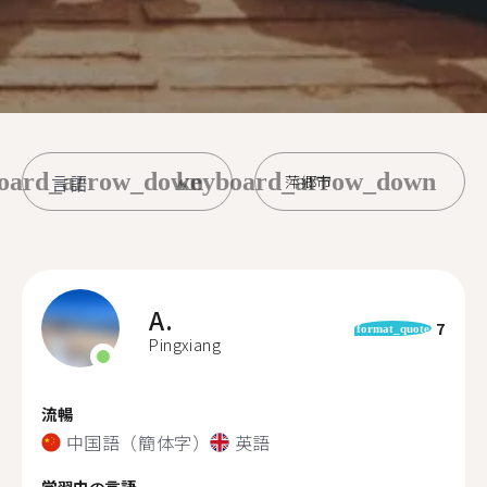
oard_arrow_down
keyboard_arrow_down
萍郷市
A.
7
format_quote
Pingxiang
流暢
中国語（簡体字）
英語
学習中の言語