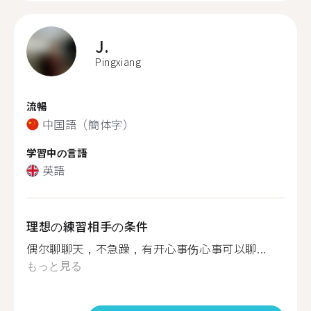
J.
Pingxiang
流暢
中国語（簡体字）
学習中の言語
英語
理想の練習相手の条件
偶尔聊聊天，不急躁，有开心事伤心事可以聊...
もっと見る