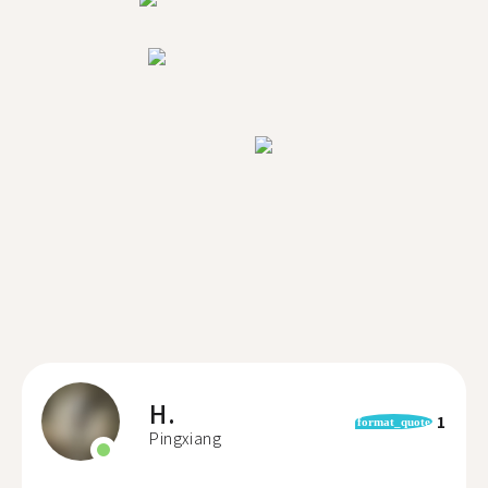
H.
1
format_quote
Pingxiang