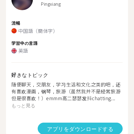
Pingxiang
流暢
中国語（簡体字）
学習中の言語
英語
好きなトピック
随便聊天，交朋友，学习生活和文化之类的吧，还
有喜欢漫画，钢琴，旅游（虽然我并不是经常旅游
但是很喜欢！）emmm高二瑟瑟发抖chatting...
もっと見る
アプリをダウンロードする