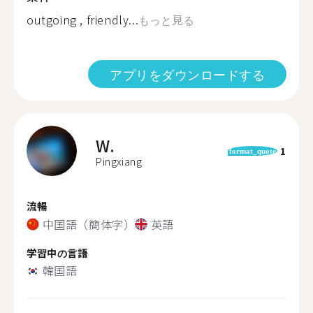
outgoing , friendly...
もっと見る
アプリをダウンロードする
W.
1
format_quote
Pingxiang
流暢
中国語（簡体字）
英語
学習中の言語
韓国語