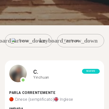
oard_arrow_down
keyboard_arrow_down
Turco
Yinchuan
C.
NUOVO
Yinchuan
PARLA CORRENTEMENTE
Cinese (semplificato)
Inglese