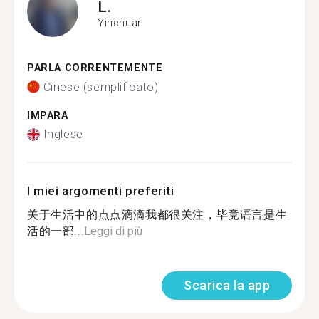
L.
Yinchuan
PARLA CORRENTEMENTE
Cinese (semplificato)
IMPARA
Inglese
I miei argomenti preferiti
关于生活中的点点滴滴我都很关注，毕竟语言是生
活的一部...
Leggi di più
Scarica la app