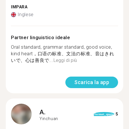
IMPARA
Inglese
Partner linguistico ideale
Oral standard, grammar standard, good voice,
kind heart，口语の标准、文法の标准、音はきれ
いで、心は善良で...
Leggi di più
Scarica la app
A.
5
format_quote
Yinchuan