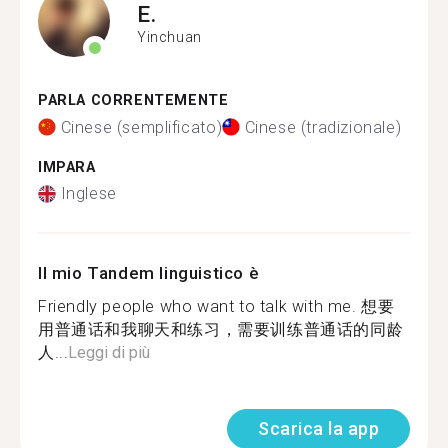
E.
Yinchuan
PARLA CORRENTEMENTE
Cinese (semplificato)
Cinese (tradizionale)
IMPARA
Inglese
Il mio Tandem linguistico è
Friendly people who want to talk with me. 想要
用普通话和我聊天和练习，需要训练普通话的同龄
人...
Leggi di più
Scarica la app