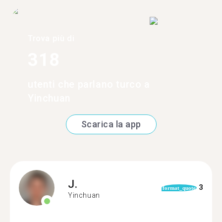
Trova più di
318
utenti che parlano turco a
Yinchuan
Scarica la app
J.
3
format_quote
Yinchuan