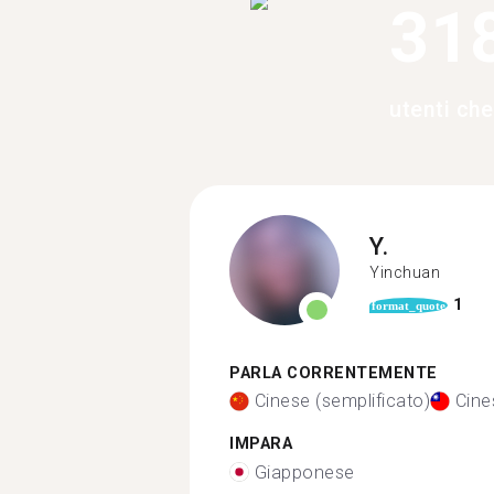
31
utenti ch
Y.
Yinchuan
1
format_quote
PARLA CORRENTEMENTE
Cinese (semplificato)
Cine
IMPARA
Giapponese