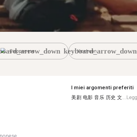
board_arrow_down
keyboard_arrow_down
Giapponese
Yinchuan
I miei argomenti preferiti
美剧 电影 音乐 历史 文...
Leggi
pponese