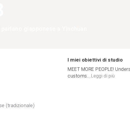
8
e parlano giapponese a Yinchuan
I miei obiettivi di studio
MEET MORE PEOPLE! Underst
customs...
Leggi di più
se (tradizionale)