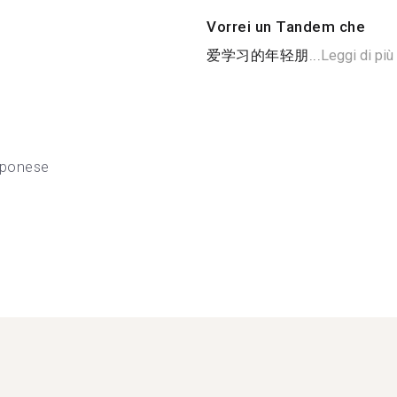
Vorrei un Tandem che
爱学习的年轻朋...
Leggi di più
pponese