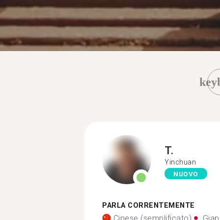
key
T.
Yinchuan
NUOVO
PARLA CORRENTEMENTE
Cinese (semplificato)
Gia