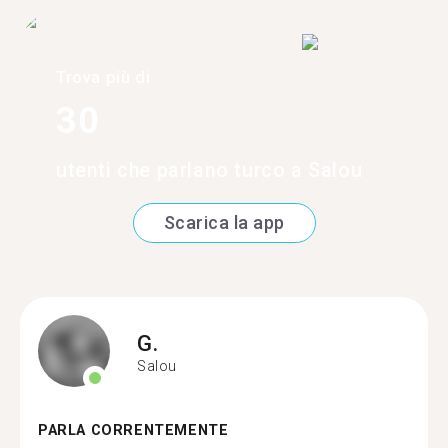
Trova più di
30
utenti che parlano turco a Salou
Scarica la app
G.
Salou
PARLA CORRENTEMENTE