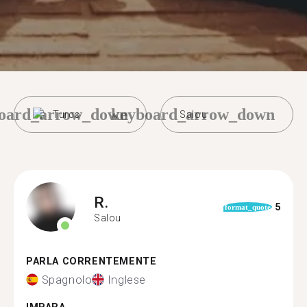
oard_arrow_down
keyboard_arrow_down
Turco
Salou
R.
5
format_quote
Salou
PARLA CORRENTEMENTE
Spagnolo
Inglese