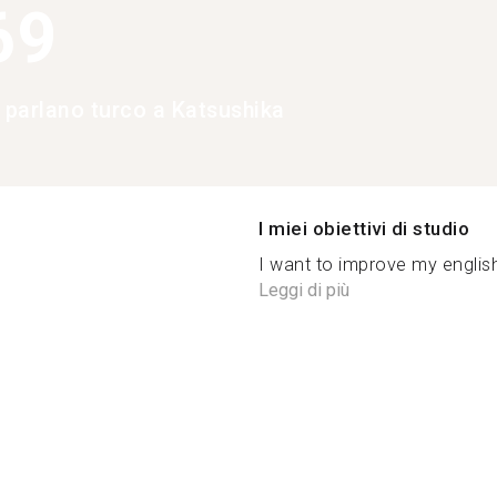
69
e parlano turco a Katsushika
I miei obiettivi di studio
I want to improve my english
Leggi di più