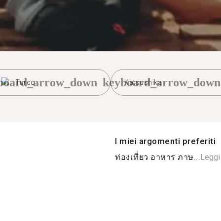
board_arrow_down
keyboard_arrow_down
Turco
Katsushika
I miei argomenti preferiti
ท่องเที่ยว อาหาร ภาษ...
Leggi 