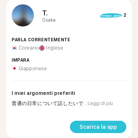
T.
2
format_quote
Osaka
PARLA CORRENTEMENTE
Coreano
Inglese
IMPARA
Giapponese
I miei argomenti preferiti
普通の日常について話したいで...
Leggi di più
Scarica la app