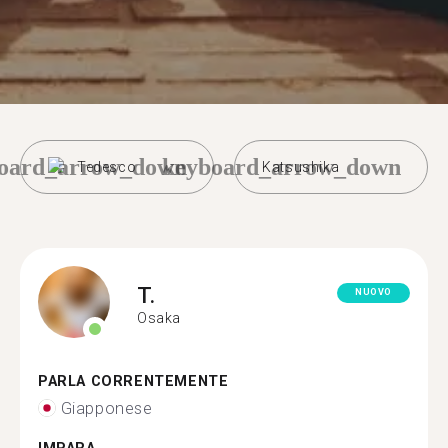
oard_arrow_down
keyboard_arrow_down
Tedesco
Katsushika
T.
NUOVO
Osaka
PARLA CORRENTEMENTE
Giapponese