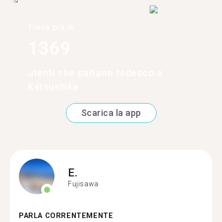
Trova più di
1369
utenti che parlano tedesco a
Katsushika
Scarica la app
E.
Fujisawa
PARLA CORRENTEMENTE