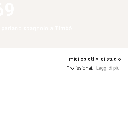
69
e parlano spagnolo a Timbó
I miei obiettivi di studio
Profissionai...
Leggi di più