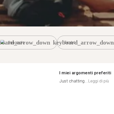
board_arrow_down
keyboard_arrow_down
Spagnolo
Timbó
I miei argomenti preferiti
Just chatting...
Leggi di più