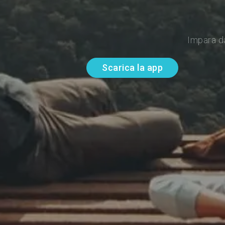
Impara d
Scarica la app