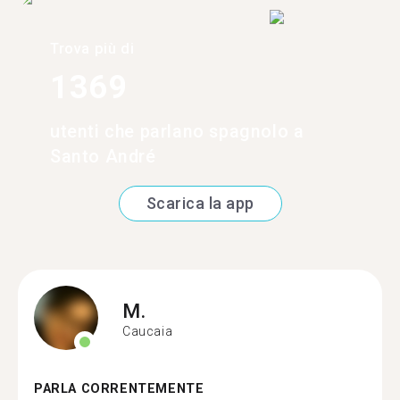
Trova più di
1369
utenti che parlano spagnolo a
Santo André
Scarica la app
M.
Caucaia
PARLA CORRENTEMENTE