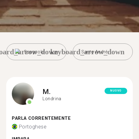
oard_arrow_down
keyboard_arrow_down
Spagnolo
Santo André
M.
NUOVO
Londrina
PARLA CORRENTEMENTE
Portoghese