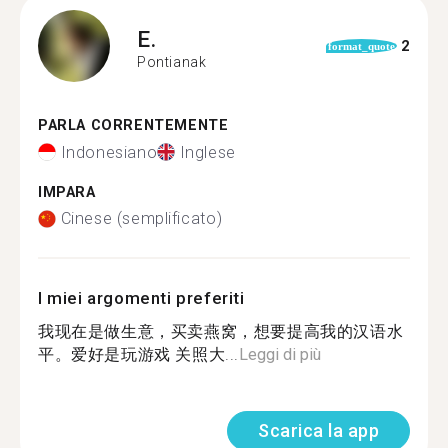
E.
2
format_quote
Pontianak
PARLA CORRENTEMENTE
Indonesiano
Inglese
IMPARA
Cinese (semplificato)
I miei argomenti preferiti
我现在是做生意，买卖燕窝，想要提高我的汉语水
平。爱好是玩游戏 关照大...
Leggi di più
Scarica la app