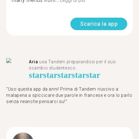
many friends from...
Leggi di più
Scarica la app
Aria
usa Tandem preparandosi per il suo
scambio studentesco.
star
star
star
star
star
"Uso questa app da anni! Prima di Tandem riuscivo a
malapena a spiccicare due parole in francese e ora lo parlo
senza neanche pensarci su!"