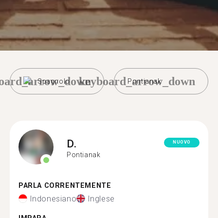
oard_arrow_down
keyboard_arrow_down
Spagnolo
Pontianak
D.
NUOVO
Pontianak
PARLA CORRENTEMENTE
Indonesiano
Inglese