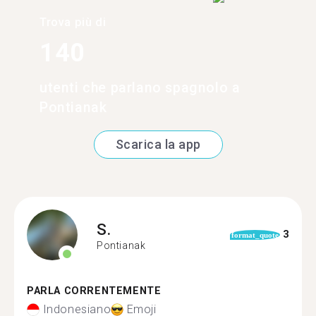
Trova più di
140
utenti che parlano spagnolo a
Pontianak
Scarica la app
S.
3
format_quote
Pontianak
PARLA CORRENTEMENTE
Indonesiano
Emoji