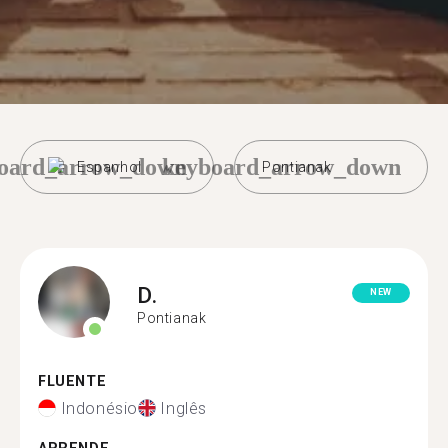
oard_arrow_down
keyboard_arrow_down
Espanhol
Pontianak
D.
NEW
Pontianak
FLUENTE
Indonésio
Inglês