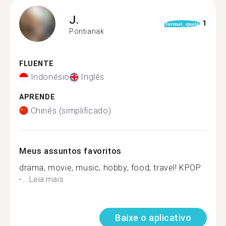
J.
1
format_quote
Pontianak
FLUENTE
Indonésio
Inglês
APRENDE
Chinês (simplificado)
Meus assuntos favoritos
drama, movie, music, hobby, food, travel! KPOP
-...
Leia mais
Baixe o aplicativo