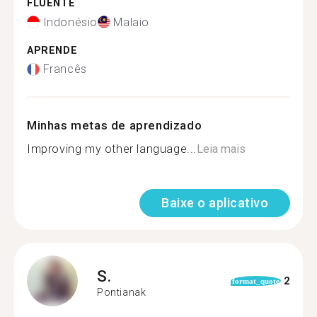
FLUENTE
Indonésio
Malaio
APRENDE
Francês
Minhas metas de aprendizado
Improving my other language...
Leia mais
Baixe o aplicativo
S.
2
format_quote
Pontianak