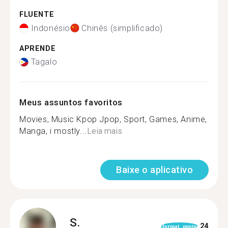
FLUENTE
Indonésio
Chinês (simplificado)
APRENDE
Tagalo
Meus assuntos favoritos
Movies, Music Kpop Jpop, Sport, Games, Anime,
Manga, i mostly...
Leia mais
Baixe o aplicativo
S.
24
format_quote