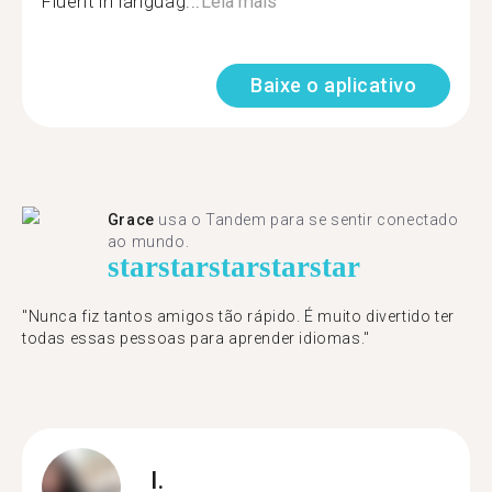
Fluent in languag...
Leia mais
Baixe o aplicativo
Grace
usa o Tandem para se sentir conectado
ao mundo.
star
star
star
star
star
"Nunca fiz tantos amigos tão rápido. É muito divertido ter
todas essas pessoas para aprender idiomas."
I.