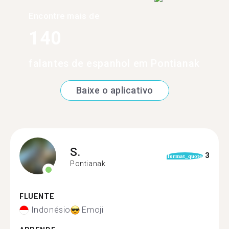
Encontre mais de
140
falantes de espanhol em Pontianak
Baixe o aplicativo
S.
3
format_quote
Pontianak
FLUENTE
Indonésio
Emoji