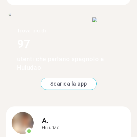
Trova più di
97
utenti che parlano spagnolo a
Huludao
Scarica la app
A.
Huludao