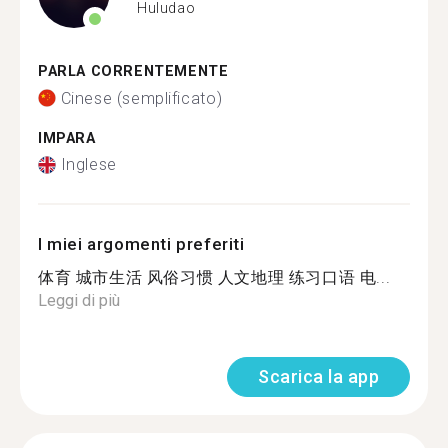
Huludao
PARLA CORRENTEMENTE
Cinese (semplificato)
IMPARA
Inglese
I miei argomenti preferiti
体育 城市生活 风俗习惯 人文地理 练习口语 电...
Leggi di più
Scarica la app