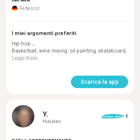
IMPARA
Tedesco
I miei argomenti preferiti
Hip-hop，
Basketball, wine mixing, oil painting, skateboard, all ki
Leggi di più
Scarica la app
Y.
1
format_quote
Huludao