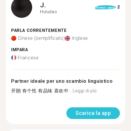
J.
2
format_quote
Huludao
PARLA CORRENTEMENTE
Cinese (semplificato)
Inglese
IMPARA
Francese
Partner ideale per uno scambio linguistico
开朗 有个性 有品味 喜欢中...
Leggi di più
Scarica la app