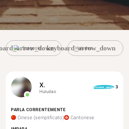
oard_arrow_down
keyboard_arrow_down
Spagnolo
Huludao
X.
3
format_quote
Huludao
PARLA CORRENTEMENTE
Cinese (semplificato)
Cantonese