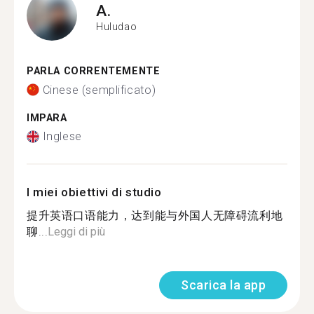
A.
Huludao
PARLA CORRENTEMENTE
Cinese (semplificato)
IMPARA
Inglese
I miei obiettivi di studio
提升英语口语能力，达到能与外国人无障碍流利地
聊...
Leggi di più
Scarica la app