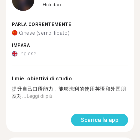
Huludao
PARLA CORRENTEMENTE
Cinese (semplificato)
IMPARA
Inglese
I miei obiettivi di studio
提升自己口语能力，能够流利的使用英语和外国朋
友对...
Leggi di più
Scarica la app