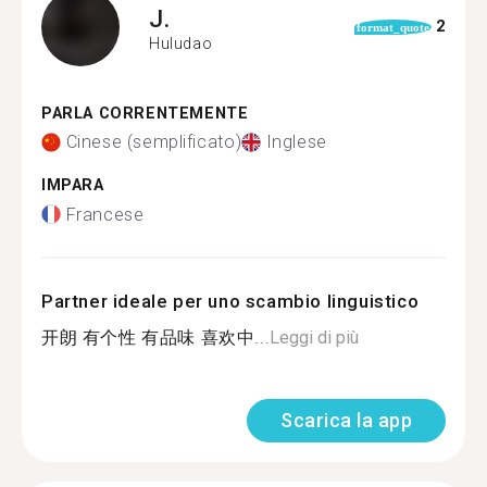
J.
2
format_quote
Huludao
PARLA CORRENTEMENTE
Cinese (semplificato)
Inglese
IMPARA
Francese
Partner ideale per uno scambio linguistico
开朗 有个性 有品味 喜欢中...
Leggi di più
Scarica la app