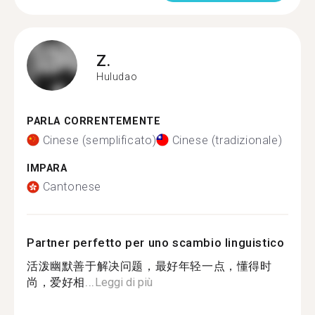
Z.
Huludao
PARLA CORRENTEMENTE
Cinese (semplificato)
Cinese (tradizionale)
IMPARA
Cantonese
Partner perfetto per uno scambio linguistico
活泼幽默善于解决问题，最好年轻一点，懂得时
尚，爱好相...
Leggi di più