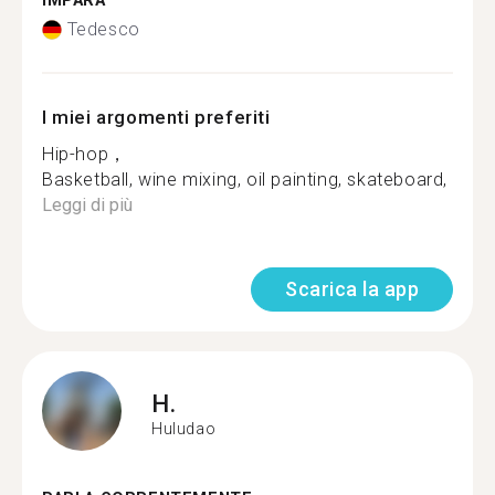
IMPARA
Tedesco
I miei argomenti preferiti
Hip-hop，
Basketball, wine mixing, oil painting, skateboard, all ki
Leggi di più
Scarica la app
H.
Huludao