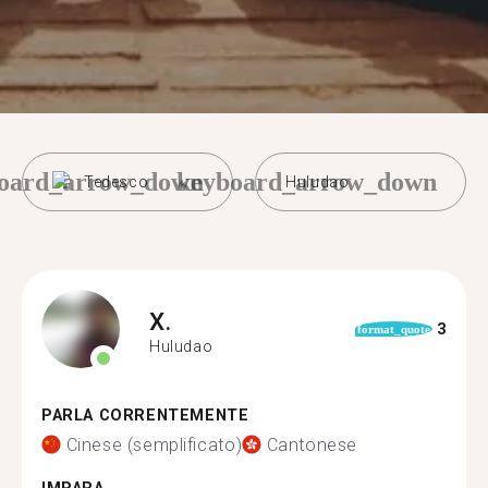
oard_arrow_down
keyboard_arrow_down
Tedesco
Huludao
X.
3
format_quote
Huludao
PARLA CORRENTEMENTE
Cinese (semplificato)
Cantonese