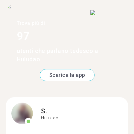
Trova più di
97
utenti che parlano tedesco a
Huludao
Scarica la app
S.
Huludao