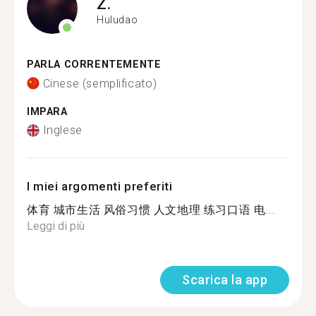
Z.
Huludao
PARLA CORRENTEMENTE
Cinese (semplificato)
IMPARA
Inglese
I miei argomenti preferiti
体育 城市生活 风俗习惯 人文地理 练习口语 电...
Leggi di più
Scarica la app