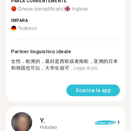
PARLA CORRENTEMENTE
Cinese (semplificato)
Inglese
IMPARA
Tedesco
Partner linguistico ideale
女性，欧洲的，最好是西欧或者南欧，亚洲的日本
和韩国也可以，大学生就可...
Leggi di più
Scarica la app
Y.
1
format_quote
Huludao