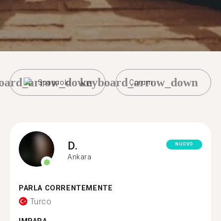
oard_arrow_down
keyboard_arrow_down
Spagnolo
Çorum
D.
NUOVO
Ankara
PARLA CORRENTEMENTE
Turco