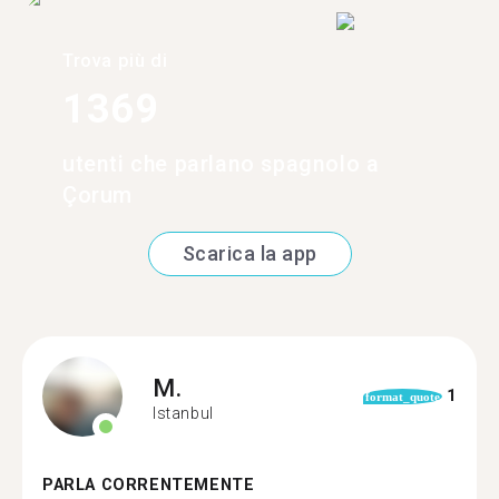
Trova più di
1369
utenti che parlano spagnolo a
Çorum
Scarica la app
M.
1
format_quote
Istanbul
PARLA CORRENTEMENTE