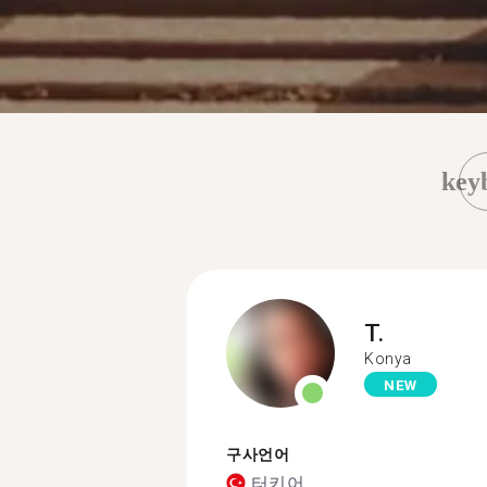
key
T.
Konya
NEW
구사언어
터키어