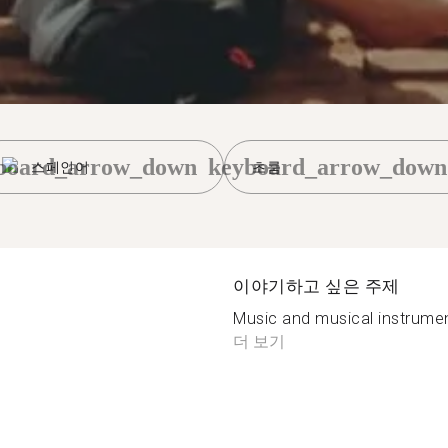
board_arrow_down
keyboard_arrow_down
스페인어
초룸
이야기하고 싶은 주제
Music and musical instruments
더 보기