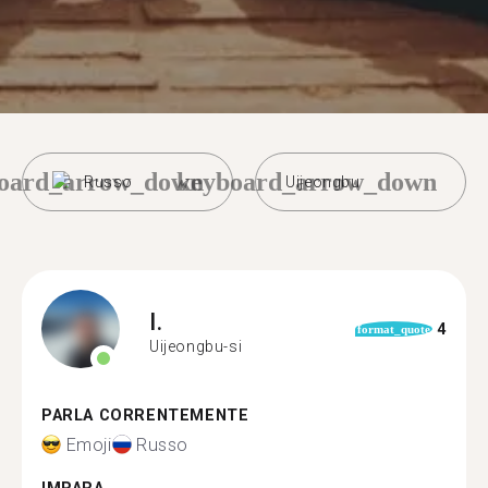
oard_arrow_down
keyboard_arrow_down
Russo
Uijeongbu
I.
4
format_quote
Uijeongbu-si
PARLA CORRENTEMENTE
Emoji
Russo