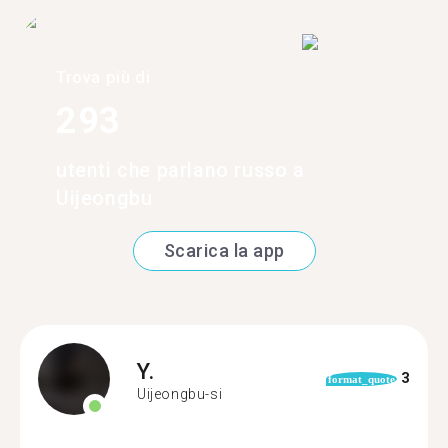
Trova più di
293
utenti che parlano russo a
Uijeongbu
Scarica la app
Y.
3
format_quote
Uijeongbu-si