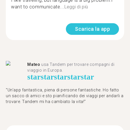
I like traveling, but language is a big problem.I
want to communicate...
Leggi di più
Scarica la app
Mateo
usa Tandem per trovare compagni di
viaggio in Europa.
star
star
star
star
star
"Un'app fantastica, piena di persone fantastiche. Ho fatto
un sacco di amici e sto pianificando dei viaggi per andarli a
trovare. Tandem mi ha cambiato la vita!"