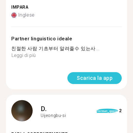
IMPARA
Inglese
Partner linguistico ideale
친절한 사람 기초부터 알려줄수 있는사...
Leggi di più
Scarica la app
D.
2
format_quote
Uijeongbu-si