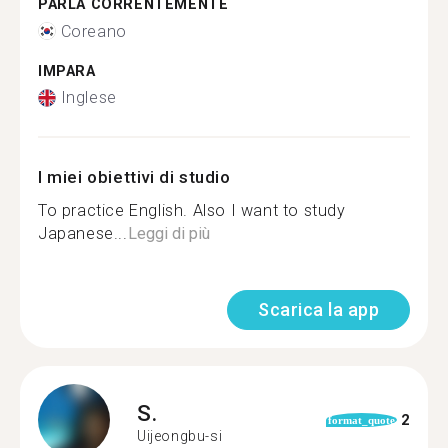
PARLA CORRENTEMENTE
Coreano
IMPARA
Inglese
I miei obiettivi di studio
To practice English. Also I want to study
Japanese...
Leggi di più
Scarica la app
S.
2
format_quote
Uijeongbu-si