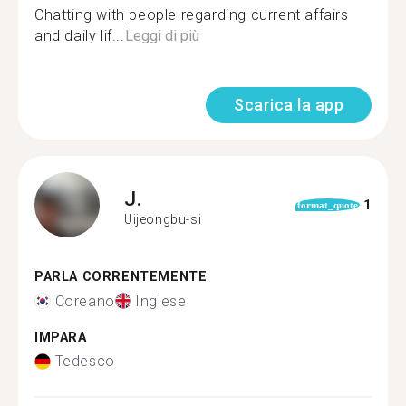
Chatting with people regarding current affairs
and daily lif...
Leggi di più
Scarica la app
J.
1
format_quote
Uijeongbu-si
PARLA CORRENTEMENTE
Coreano
Inglese
IMPARA
Tedesco