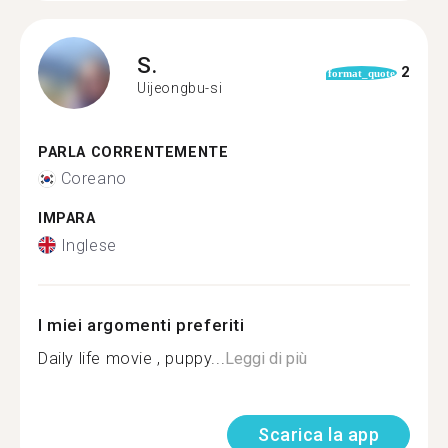
S.
2
format_quote
Uijeongbu-si
PARLA CORRENTEMENTE
Coreano
IMPARA
Inglese
I miei argomenti preferiti
Daily life movie , puppy...
Leggi di più
Scarica la app