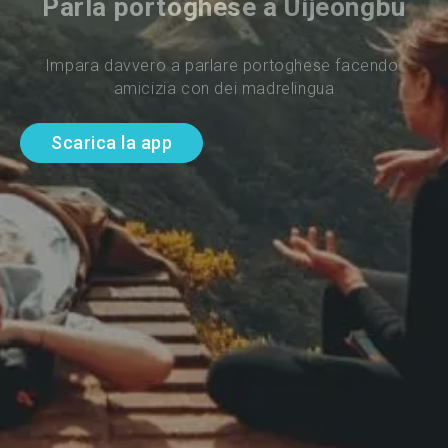
Parla portoghese a Uijeongbu
Impara davvero a parlare portoghese facendo 
amicizia con dei madrelingua
Scarica la app