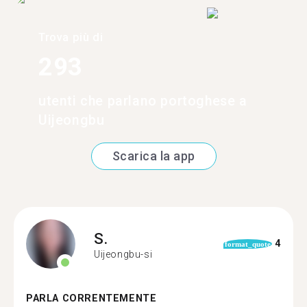
Trova più di
293
utenti che parlano portoghese a
Uijeongbu
Scarica la app
S.
4
format_quote
Uijeongbu-si
PARLA CORRENTEMENTE