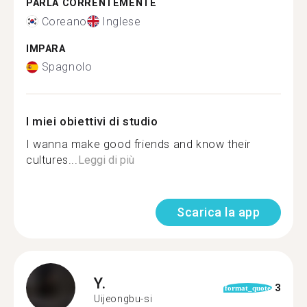
PARLA CORRENTEMENTE
Coreano
Inglese
IMPARA
Spagnolo
I miei obiettivi di studio
I wanna make good friends and know their
cultures...
Leggi di più
Scarica la app
Y.
3
format_quote
Uijeongbu-si