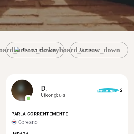
oard_arrow_down
keyboard_arrow_down
Portoghese
Uijeongbu
D.
2
format_quote
Uijeongbu-si
PARLA CORRENTEMENTE
Coreano