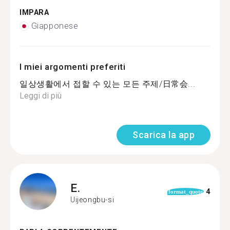
IMPARA
Giapponese
I miei argomenti preferiti
일상생활에서 접할 수 있는 모든 주제/日常会...
Leggi di più
Scarica la app
E.
4
format_quote
Uijeongbu-si