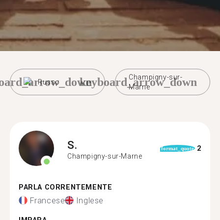
Champigny-sur-
oard_arrow_down
keyboard_arrow_down
Russo
Marne
S.
2
format_quote
Champigny-sur-Marne
PARLA CORRENTEMENTE
Francese
Inglese