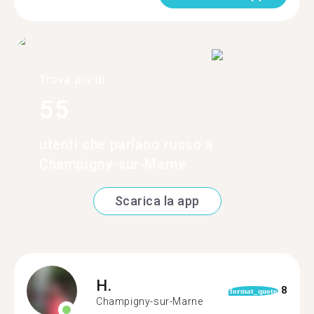
Trova più di
55
utenti che parlano russo a
Champigny-sur-Marne
Scarica la app
H.
8
format_quote
Champigny-sur-Marne