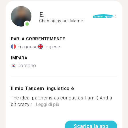
E.
1
format_quote
Champigny-sur-Marne
PARLA CORRENTEMENTE
Francese
Inglese
IMPARA
Coreano
Il mio Tandem linguistico è
The ideal partner is as curious as I am :) And a
bit crazy :...
Leggi di più
Scarica la app