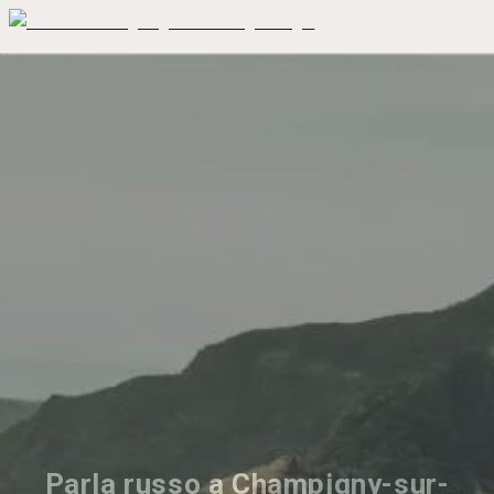
Parla russo a Champigny-sur-