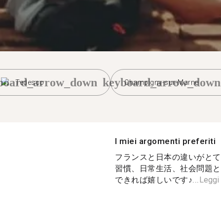
board_arrow_down
keyboard_arrow_down
Tedesco
Champigny-sur-Marne
I miei argomenti preferiti
フランスと日本の違いがとて
習慣、日常生活、社会問題と
できれば嬉しいです♪...
Leggi 