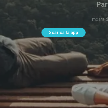
Par
Impara d
Scarica la app