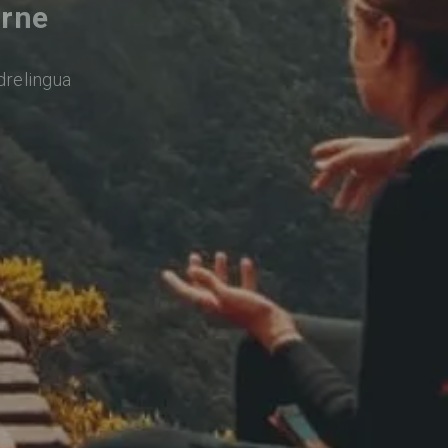
arne
drelingua