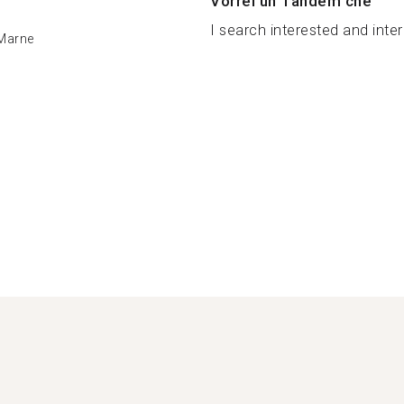
Vorrei un Tandem che
I search interested and inter
Marne