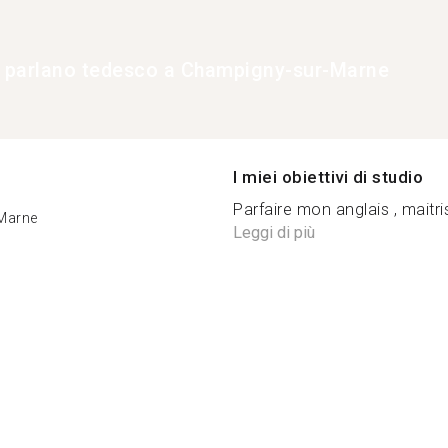
e parlano tedesco a Champigny-sur-Marne
I miei obiettivi di studio
Parfaire mon anglais , maitrise
Marne
Leggi di più