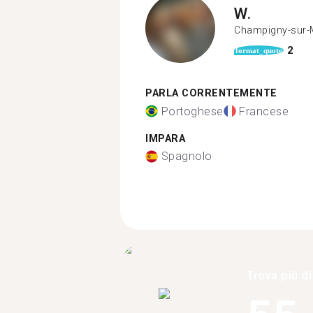
W.
Champigny-sur-
2
format_quote
PARLA CORRENTEMENTE
Portoghese
Francese
IMPARA
Spagnolo
Trova più di