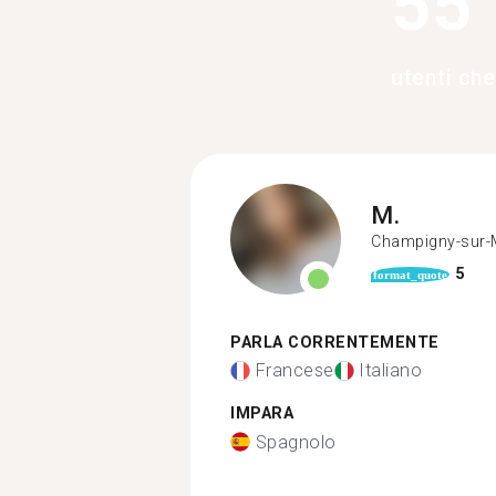
55
utenti ch
M.
Champigny-sur-
5
format_quote
PARLA CORRENTEMENTE
Francese
Italiano
IMPARA
Spagnolo