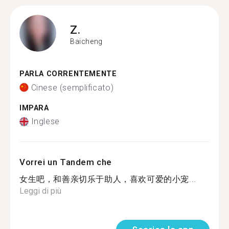
Z.
Baicheng
PARLA CORRENTEMENTE
Cinese (semplificato)
IMPARA
Inglese
Vorrei un Tandem che
女生吧，和善亲切乐于助人，喜欢可爱的小宠...
Leggi di più