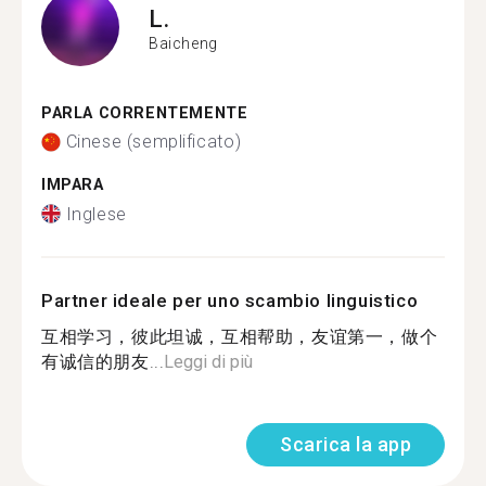
L.
Baicheng
PARLA CORRENTEMENTE
Cinese (semplificato)
IMPARA
Inglese
Partner ideale per uno scambio linguistico
互相学习，彼此坦诚，互相帮助，友谊第一，做个
有诚信的朋友...
Leggi di più
Scarica la app