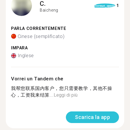
C.
1
format_quote
Baicheng
PARLA CORRENTEMENTE
Cinese (semplificato)
IMPARA
Inglese
Vorrei un Tandem che
我帮您联系国内客户，您只需要教学，其他不操
心，工资我来结算...
Leggi di più
Scarica la app