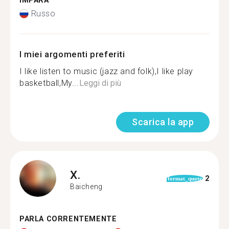
IMPARA
Russo
I miei argomenti preferiti
I like listen to music (jazz and folk),I like play
basketball,My...
Leggi di più
Scarica la app
X.
2
format_quote
Baicheng
PARLA CORRENTEMENTE