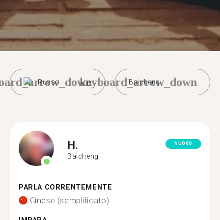
oard_arrow_down
keyboard_arrow_down
Russo
Baicheng
H.
NUOVO
Baicheng
PARLA CORRENTEMENTE
Cinese (semplificato)