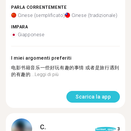
PARLA CORRENTEMENTE
Cinese (semplificato)
Cinese (tradizionale)
IMPARA
Giapponese
I miei argomenti preferiti
电影书籍音乐一些好玩有趣的事情 或者是旅行遇到
的有趣的...
Leggi di più
Scarica la app
C.
3
format_quote