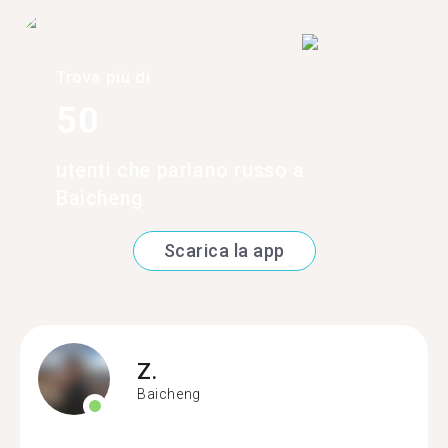
Trova più di
50
utenti che parlano russo a
Baicheng
Scarica la app
Z.
Baicheng