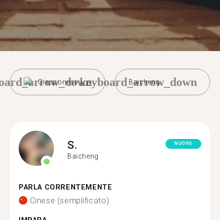
oard_arrow_down
keyboard_arrow_down
Giapponese
Baicheng
S.
NUOVO
Baicheng
PARLA CORRENTEMENTE
Cinese (semplificato)