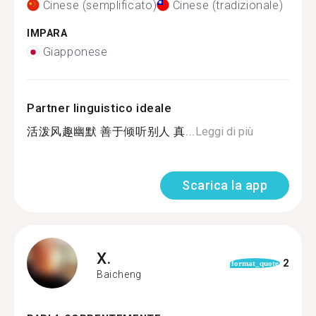
Cinese (semplificato)
Cinese (tradizionale)
IMPARA
Giapponese
Partner linguistico ideale
活泼风趣幽默 善于倾听别人 真...
Leggi di più
Scarica la app
X.
2
format_quote
Baicheng