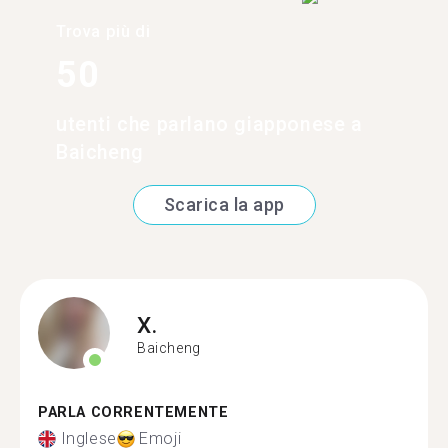
Trova più di
50
utenti che parlano giapponese a
Baicheng
Scarica la app
X.
Baicheng
PARLA CORRENTEMENTE
Inglese
Emoji