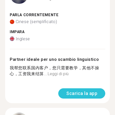
PARLA CORRENTEMENTE
Cinese (semplificato)
IMPARA
Inglese
Partner ideale per uno scambio linguistico
我帮您联系国内客户，您只需要教学，其他不操
心，工资我来结算...
Leggi di più
Scarica la app