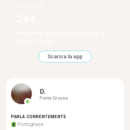
Trova più di
244
utenti che parlano portoghese a
Ponta Grossa
Scarica la app
D.
Ponta Grossa
PARLA CORRENTEMENTE
Portoghese