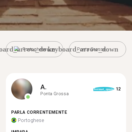
oard_arrow_down
keyboard_arrow_down
Portoghese
Ponta Grossa
A.
12
format_quote
Ponta Grossa
PARLA CORRENTEMENTE
Portoghese