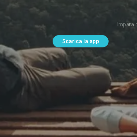
Impara d
Scarica la app