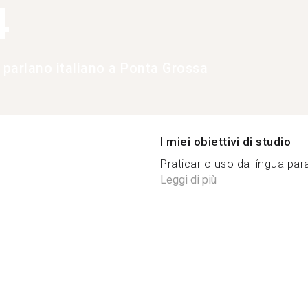
4
 parlano italiano a Ponta Grossa
I miei obiettivi di studio
Praticar o uso da língua para
Leggi di più