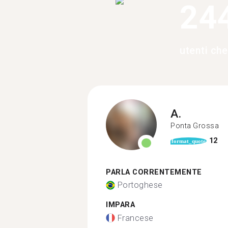
24
utenti che
A.
Ponta Grossa
12
format_quote
PARLA CORRENTEMENTE
Portoghese
IMPARA
Francese