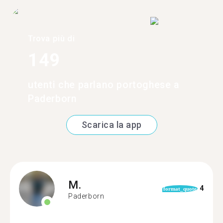
Trova più di
149
utenti che parlano portoghese a
Paderborn
Scarica la app
M.
4
format_quote
Paderborn