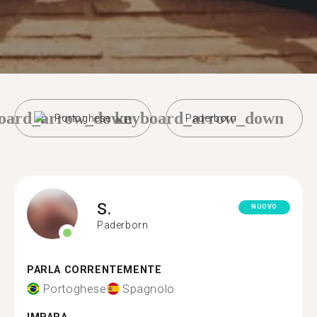
oard_arrow_down
keyboard_arrow_down
Portoghese
Paderborn
S.
NUOVO
Paderborn
PARLA CORRENTEMENTE
Portoghese
Spagnolo