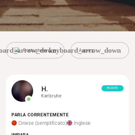
oard_arrow_down
keyboard_arrow_down
Portoghese
Asperg
H.
NUOVO
Karlsruhe
PARLA CORRENTEMENTE
Cinese (semplificato)
Inglese