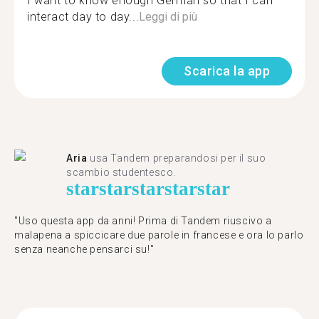
I want to know enough German so that I can
interact day to day...
Leggi di più
Scarica la app
Aria
usa Tandem preparandosi per il suo
scambio studentesco.
star
star
star
star
star
"Uso questa app da anni! Prima di Tandem riuscivo a
malapena a spiccicare due parole in francese e ora lo parlo
senza neanche pensarci su!"