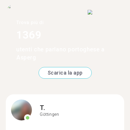
Trova più di
1369
utenti che parlano portoghese a
Asperg
Scarica la app
T.
Göttingen