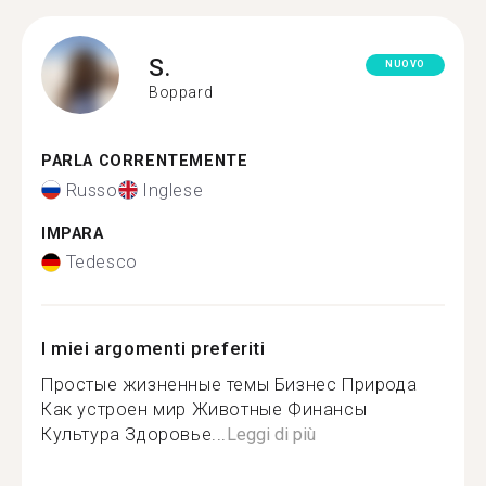
S.
NUOVO
Boppard
PARLA CORRENTEMENTE
Russo
Inglese
IMPARA
Tedesco
I miei argomenti preferiti
Простые жизненные темы Бизнес Природа
Как устроен мир Животные Финансы
Культура Здоровье...
Leggi di più