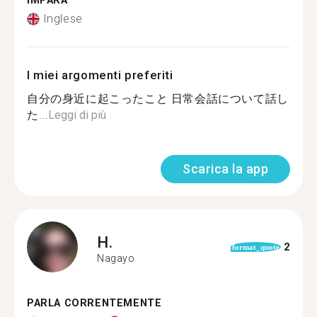
IMPARA
Inglese
I miei argomenti preferiti
自分の身近に起こったこと 日常会話について話し
た...
Leggi di più
Scarica la app
H.
2
format_quote
Nagayo
PARLA CORRENTEMENTE