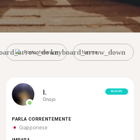
oard_arrow_down
keyboard_arrow_down
Portoghese
Nerima
I.
NUOVO
Onojo
PARLA CORRENTEMENTE
Giapponese