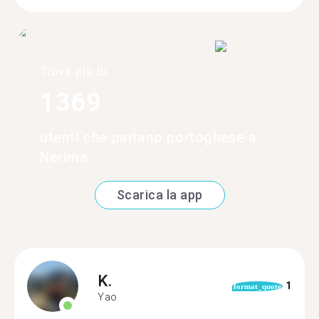
Trova più di
1369
utenti che parlano portoghese a
Nerima
Scarica la app
K.
1
format_quote
Yao