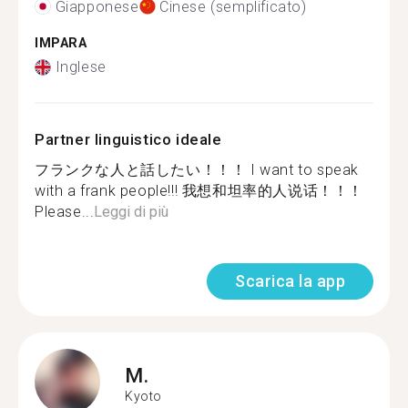
Giapponese
Cinese (semplificato)
IMPARA
Inglese
Partner linguistico ideale
フランクな人と話したい！！！ I want to speak
with a frank people!!! 我想和坦率的人说话！！！
Please...
Leggi di più
Scarica la app
M.
Kyoto