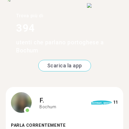
Trova più di
394
utenti che parlano portoghese a
Bochum
Scarica la app
F.
11
format_quote
Bochum
PARLA CORRENTEMENTE