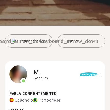
oard_arrow_down
keyboard_arrow_down
Portoghese
Bochum
M.
3
format_quote
Bochum
PARLA CORRENTEMENTE
Spagnolo
Portoghese