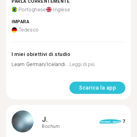
PARLA CORRENTEMENTE
Portoghese
Inglese
IMPARA
Tedesco
I miei obiettivi di studio
Learn German/Icelandi...
Leggi di più
Scarica la app
J.
7
format_quote
Bochum