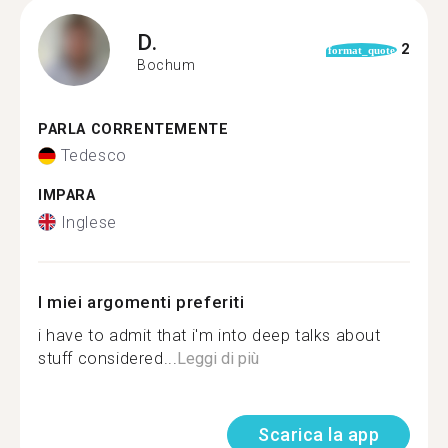
D.
2
format_quote
Bochum
PARLA CORRENTEMENTE
Tedesco
IMPARA
Inglese
I miei argomenti preferiti
i have to admit that i'm into deep talks about
stuff considered...
Leggi di più
Scarica la app