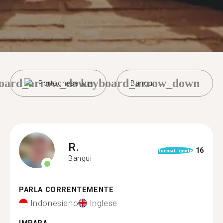
oard_arrow_down
keyboard_arrow_down
Portoghese
Bangui
R.
16
format_quote
Bangui
PARLA CORRENTEMENTE
Indonesiano
Inglese