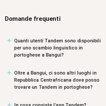
Domande frequenti
Quanti utenti Tandem sono disponibili
per uno scambio linguistico in
portoghese a Bangui?
A Bangui ci sono 2 utenti per uno scambio
Oltre a Bangui, ci sono altri luoghi in
linguistico in portoghese.
Repubblica Centrafricana dove posso
trovare un Tandem in portoghese?
Puoi trovare un Tandem in portoghese anche a
In cosa consiste l'app Tandem?