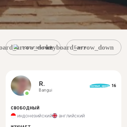
oard_arrow_down
keyboard_arrow_down
португальский
Банги
R.
16
format_quote
Bangui
СВОБОДНЫЙ
индонезийский
английский