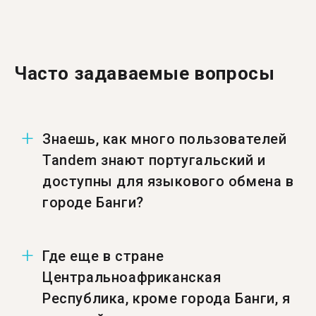
Часто задаваемые вопросы
Знаешь, как много пользователей
Tandem знают португальский и
доступны для языкового обмена в
городе Банги?
Число пользователей в городе Банги,
Где еще в стране
знающих португальский и доступных для
Центральноафриканская
языкового обмена — 2.
Республика, кроме города Банги, я