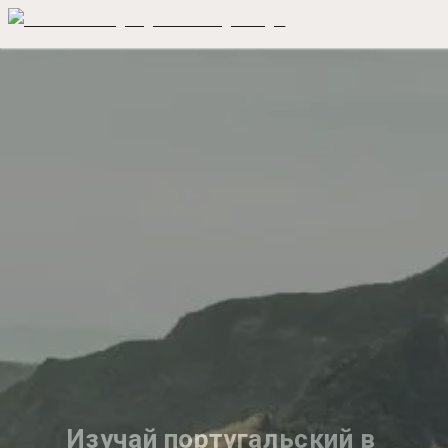
Изучай португальский в 