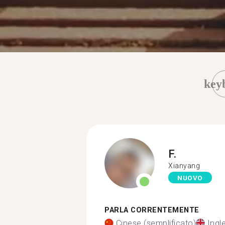
key
F.
Xianyang
NUOVO
PARLA CORRENTEMENTE
Cinese (semplificato)
Ingl