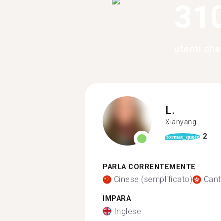
31
utenti ch
L.
Xianyang
2
format_quote
PARLA CORRENTEMENTE
Cinese (semplificato)
Can
IMPARA
Inglese