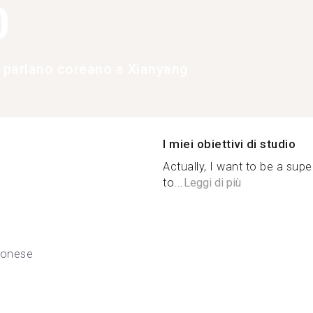
0
e parlano coreano a Xianyang
I miei obiettivi di studio
Actually, I want to be a sup
to...
Leggi di più
tonese