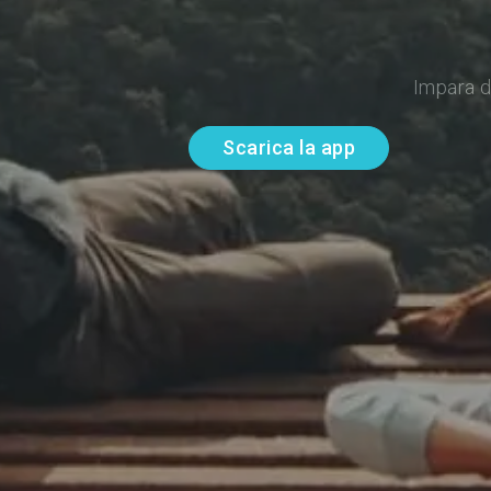
Impara d
Scarica la app