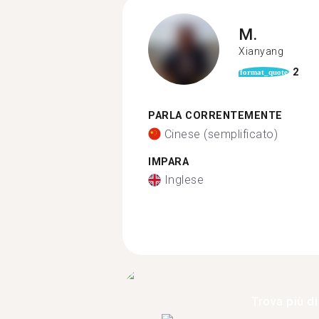
M.
Xianyang
2
format_quote
PARLA CORRENTEMENTE
Cinese (semplificato)
IMPARA
Inglese
Trova più di