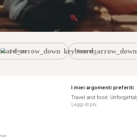
board_arrow_down
keyboard_arrow_down
Coreano
Xianyang
I miei argomenti preferiti
Travel and food. Unforgettabl
Leggi di più
ese