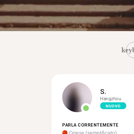
key
S.
Hangzhou
NUOVO
PARLA CORRENTEMENTE
Cinese (semplificato)