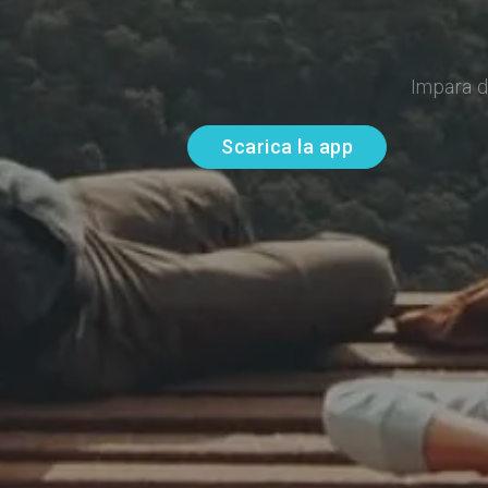
Impara d
Scarica la app