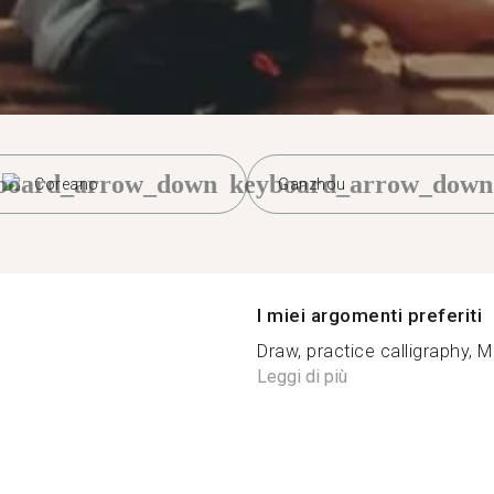
board_arrow_down
keyboard_arrow_down
Coreano
Ganzhou
I miei argomenti preferiti
Draw, practice calligraphy, Me
Leggi di più