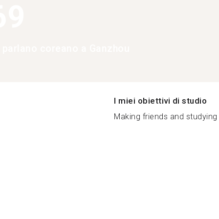
69
e parlano coreano a Ganzhou
I miei obiettivi di studio
Making friends and studying 