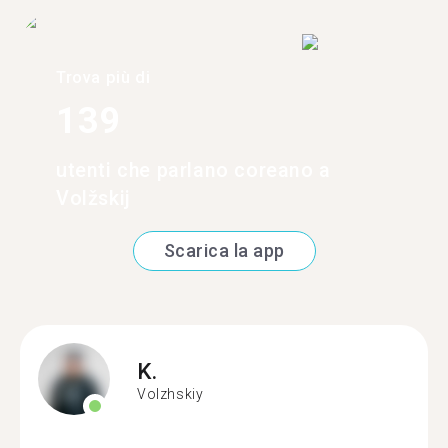
Trova più di
139
utenti che parlano coreano a
Volžskij
Scarica la app
K.
Volzhskiy