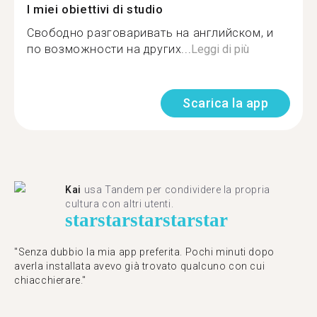
I miei obiettivi di studio
Свободно разговаривать на английском, и
по возможности на других...
Leggi di più
Scarica la app
Kai
usa Tandem per condividere la propria
cultura con altri utenti.
star
star
star
star
star
"Senza dubbio la mia app preferita. Pochi minuti dopo
averla installata avevo già trovato qualcuno con cui
chiacchierare."