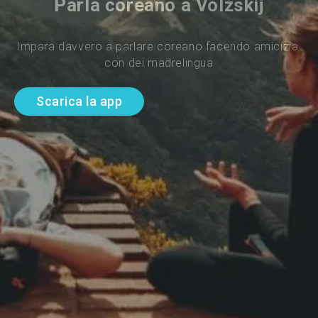
Parla coreano a Volžskij
Impara davvero a parlare coreano facendo amicizia 
con dei madrelingua
Scarica la app