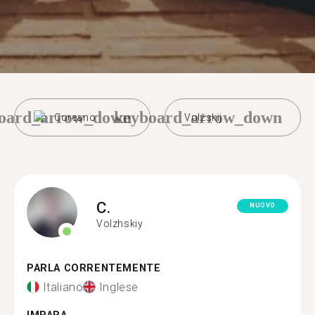
oard_arrow_down
keyboard_arrow_down
Coreano
Volžskij
C.
NUOVO
Volzhskiy
PARLA CORRENTEMENTE
Italiano
Inglese