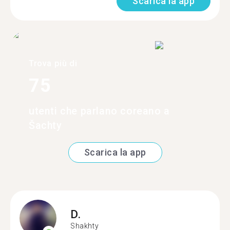
Scarica la app
Trova più di
75
utenti che parlano coreano a
Šachty
Scarica la app
D.
Shakhty