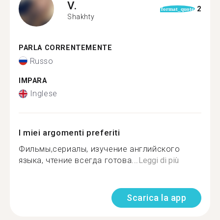
V.
2
format_quote
Shakhty
PARLA CORRENTEMENTE
Russo
IMPARA
Inglese
I miei argomenti preferiti
Фильмы,сериалы, изучение английского
языка, чтение всегда готова...
Leggi di più
Scarica la app