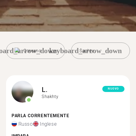
oard_arrow_down
keyboard_arrow_down
Coreano
Šachty
L.
NUOVO
Shakhty
PARLA CORRENTEMENTE
Russo
Inglese