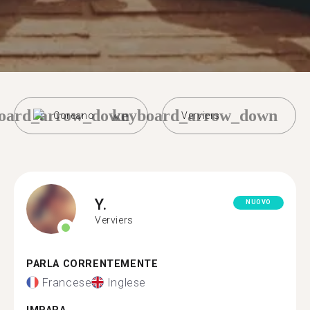
oard_arrow_down
keyboard_arrow_down
Coreano
Verviers
Y.
NUOVO
Verviers
PARLA CORRENTEMENTE
Francese
Inglese