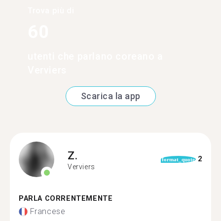
Trova più di
60
utenti che parlano coreano a
Verviers
Scarica la app
Z.
2
format_quote
Verviers
PARLA CORRENTEMENTE
Francese