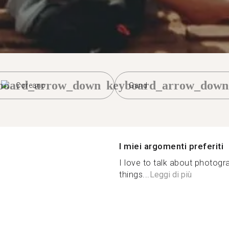
board_arrow_down
keyboard_arrow_down
Coreano
Gand
I miei argomenti preferiti
I love to talk about photogra
things...
Leggi di più