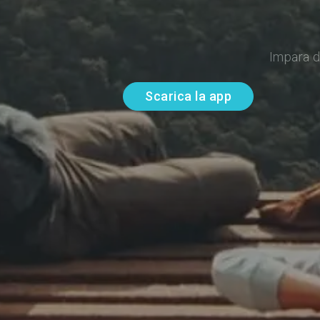
Impara d
Scarica la app