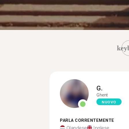
key
G.
Ghent
NUOVO
PARLA CORRENTEMENTE
Olandese
Inglese