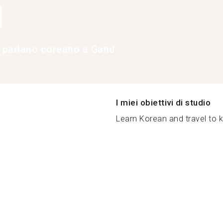
1
e parlano coreano a Gand
I miei obiettivi di studio
Learn Korean and travel to k