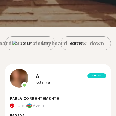
oard_arrow_down
keyboard_arrow_down
Coreano
Tekirdeg
A.
NUOVO
Kütahya
PARLA CORRENTEMENTE
Turco
Azero