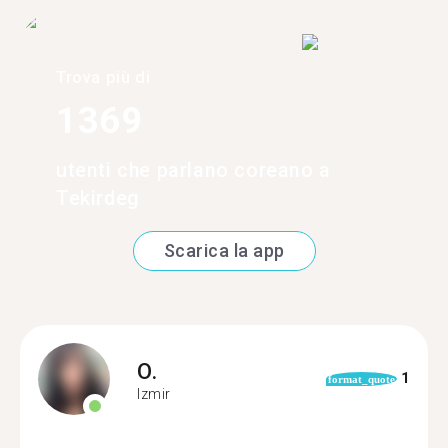
Trova più di
1369
utenti che parlano coreano a
Tekirdeg
Scarica la app
O.
1
format_quote
Izmir