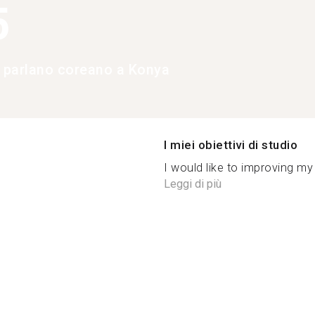
5
e parlano coreano a Konya
I miei obiettivi di studio
I would like to improving my 
Leggi di più