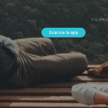
Impara d
Scarica la app