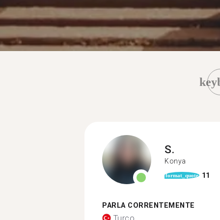
key
S.
Konya
11
format_quote
PARLA CORRENTEMENTE
Turco