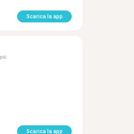
Scarica la app
più
Scarica la app