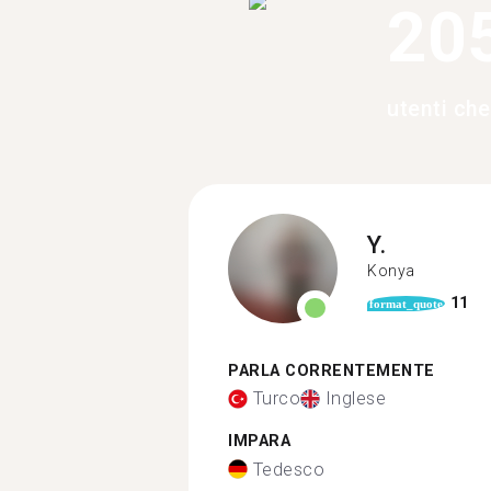
20
utenti ch
Y.
Konya
11
format_quote
PARLA CORRENTEMENTE
Turco
Inglese
IMPARA
Tedesco