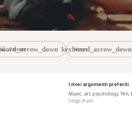
board_arrow_down
keyboard_arrow_down
Coreano
Konya
I miei argomenti preferiti
Music, art, psychology, film, t
Leggi di più