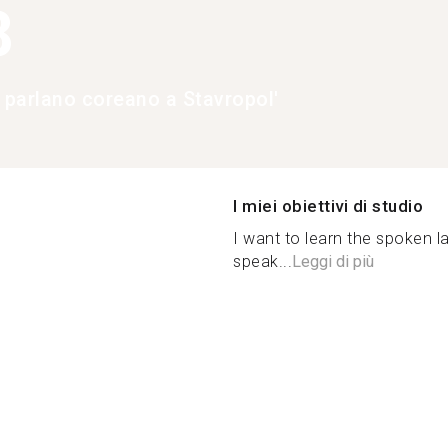
8
e parlano coreano a Stavropol'
I miei obiettivi di studio
I want to learn the spoken l
speak...
Leggi di più