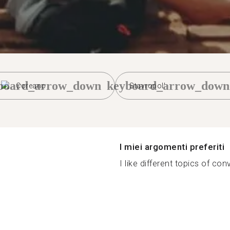
board_arrow_down
keyboard_arrow_down
Coreano
Stavropol'
I miei argomenti preferiti
I like different topics of con