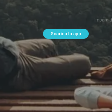
Impara d
Scarica la app