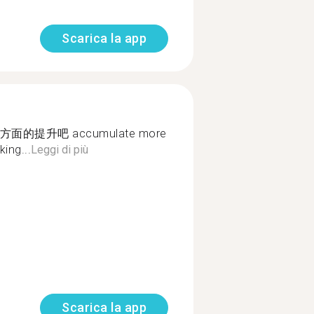
Scarica la app
提升吧 accumulate more
ing...
Leggi di più
Scarica la app