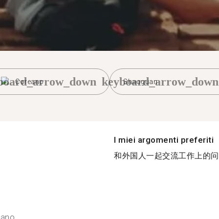
board_arrow_down
keyboard_arrow_down
Coreano
Shaoguan
I miei argomenti preferiti
和外国人一起交流工作上的问题
eano