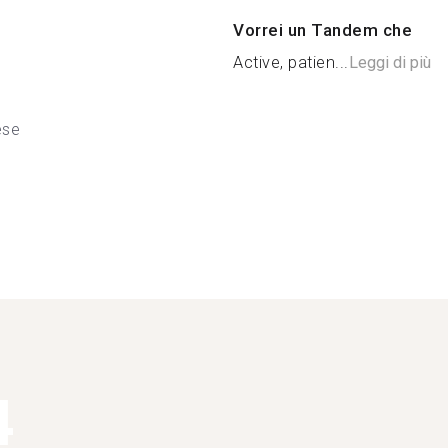
Vorrei un Tandem che
Active, patien...
Leggi di più
ese
4