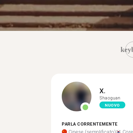
key
X.
Shaoguan
NUOVO
PARLA CORRENTEMENTE
Cinese (semplificato)
Cor