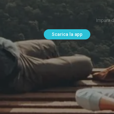
Impara d
Scarica la app