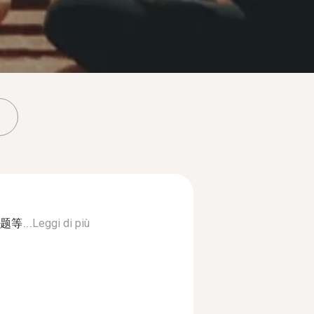
等...
Leggi di più