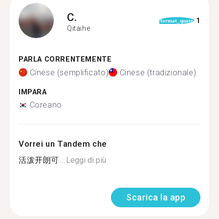
C.
1
format_quote
Qitaihe
PARLA CORRENTEMENTE
Cinese (semplificato)
Cinese (tradizionale)
IMPARA
Coreano
Vorrei un Tandem che
活泼开朗可...
Leggi di più
Scarica la app