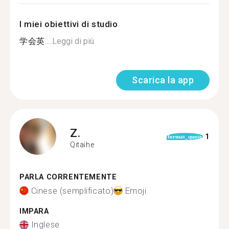
I miei obiettivi di studio
学会英...
Leggi di più
Scarica la app
Z.
1
format_quote
Qitaihe
PARLA CORRENTEMENTE
Cinese (semplificato)
Emoji
IMPARA
Inglese