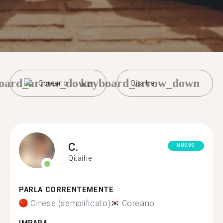
oard_arrow_down
keyboard_arrow_down
Coreano
Qitaihe
C.
NUOVO
Qitaihe
PARLA CORRENTEMENTE
Cinese (semplificato)
Coreano