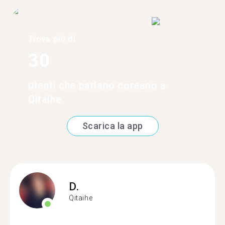
Trova più di
30
utenti che parlano coreano a
Qitaihe
Scarica la app
D.
Qitaihe