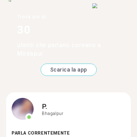
Trova più di
30
utenti che parlano coreano a
Mirzapur
Scarica la app
P.
Bhagalpur
PARLA CORRENTEMENTE