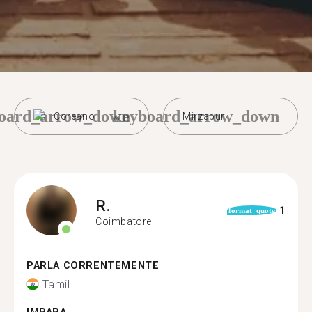
oard_arrow_down
keyboard_arrow_down
Coreano
Mirzapur
R.
1
format_quote
Coimbatore
PARLA CORRENTEMENTE
Tamil