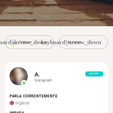
oard_arrow_down
keyboard_arrow_down
Inglese
Mirzapur
A.
NUOVO
Gurugram
PARLA CORRENTEMENTE
Inglese