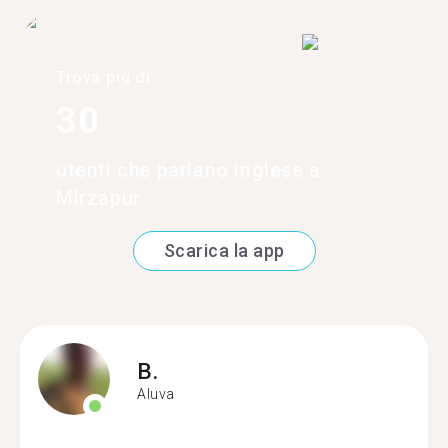
Trova più di
30
utenti che parlano inglese a
Mirzapur
Scarica la app
B.
Aluva