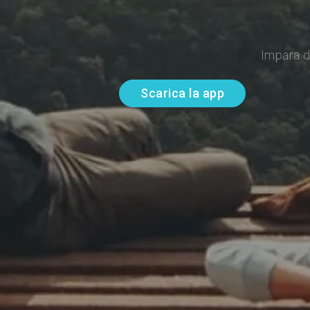
Impara d
Scarica la app