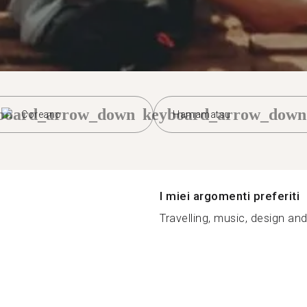
board_arrow_down
keyboard_arrow_down
Coreano
Hamamatsu
I miei argomenti preferiti
Travelling, music, design and