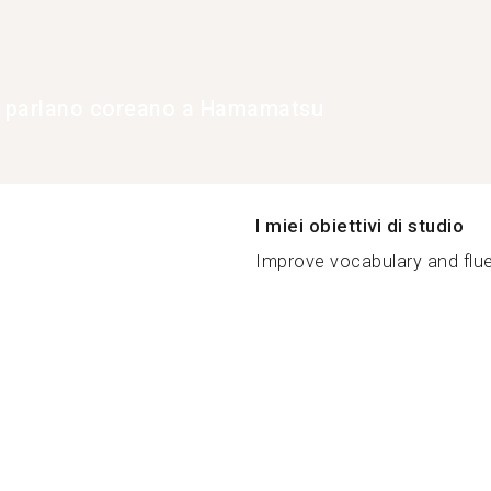
e parlano coreano a Hamamatsu
I miei obiettivi di studio
Improve vocabulary and flue