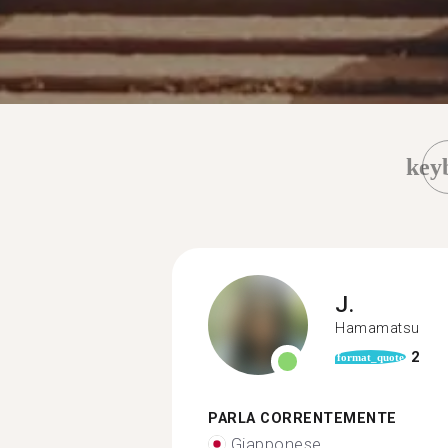
key
J.
Hamamatsu
2
format_quote
PARLA CORRENTEMENTE
Giapponese