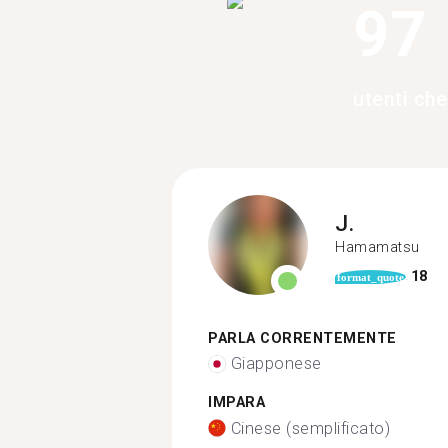
97
utenti ch
J.
Hamamatsu
18
format_quote
PARLA CORRENTEMENTE
Giapponese
IMPARA
Cinese (semplificato)