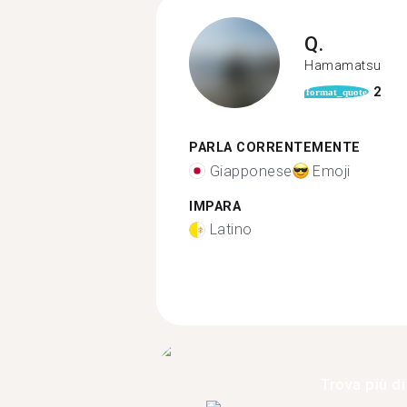
Q.
Hamamatsu
2
format_quote
PARLA CORRENTEMENTE
Giapponese
Emoji
IMPARA
Latino
Trova più di