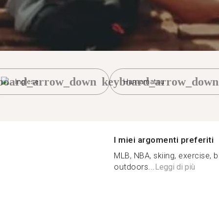
board_arrow_down
keyboard_arrow_down
Inglese
Hamamatsu
I miei argomenti preferiti
MLB, NBA, skiing, exercise, b
outdoors...
Leggi di più