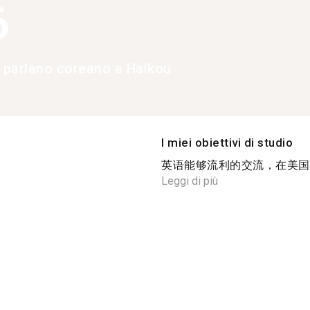
6
e parlano coreano a Haikou
I miei obiettivi di studio
英语能够流利的交流，在美国读
Leggi di più