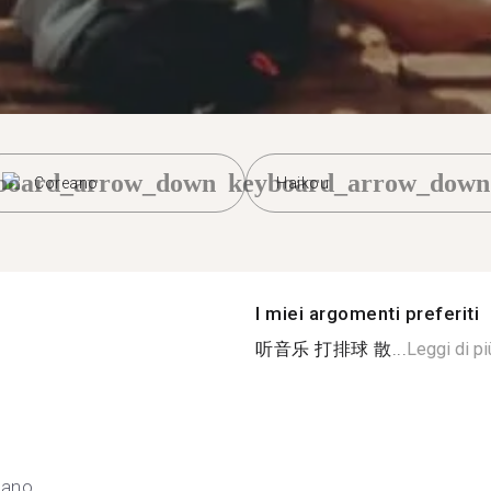
board_arrow_down
keyboard_arrow_down
Coreano
Haikou
I miei argomenti preferiti
听音乐 打排球 散...
Leggi di pi
eano