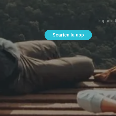
Impara d
Scarica la app