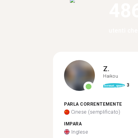
48
utenti ch
Z.
Haikou
3
format_quote
PARLA CORRENTEMENTE
Cinese (semplificato)
IMPARA
Inglese