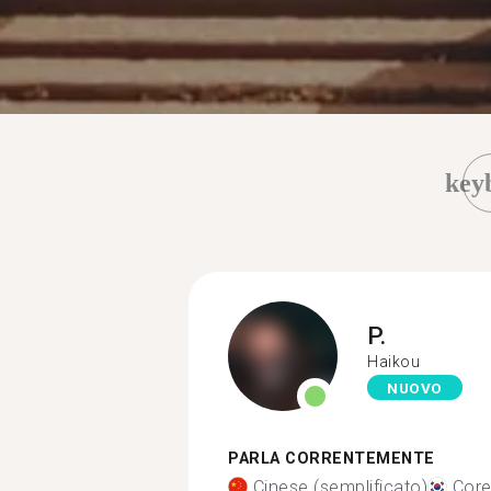
key
P.
Haikou
NUOVO
PARLA CORRENTEMENTE
Cinese (semplificato)
Cor