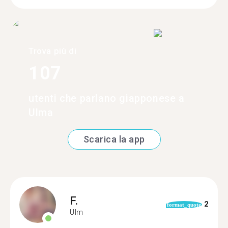
Trova più di
107
utenti che parlano giapponese a
Ulma
Scarica la app
F.
2
format_quote
Ulm