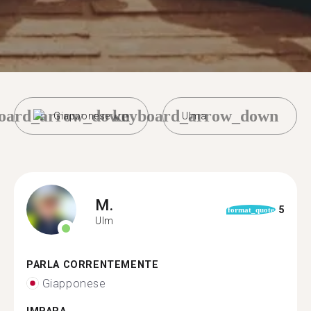
oard_arrow_down
keyboard_arrow_down
Giapponese
Ulma
M.
5
format_quote
Ulm
PARLA CORRENTEMENTE
Giapponese