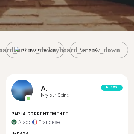
oard_arrow_down
keyboard_arrow_down
Giapponese
Plouzané
A.
NUOVO
Ivry-sur-Seine
PARLA CORRENTEMENTE
Arabo
Francese