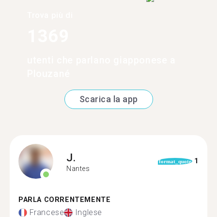
Trova più di
1369
utenti che parlano giapponese a
Plouzané
Scarica la app
J.
1
format_quote
Nantes
PARLA CORRENTEMENTE
Francese
Inglese