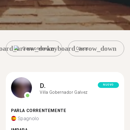
oard_arrow_down
keyboard_arrow_down
Giapponese
Olivos
D.
NUOVO
Villa Gobernador Galvez
PARLA CORRENTEMENTE
Spagnolo