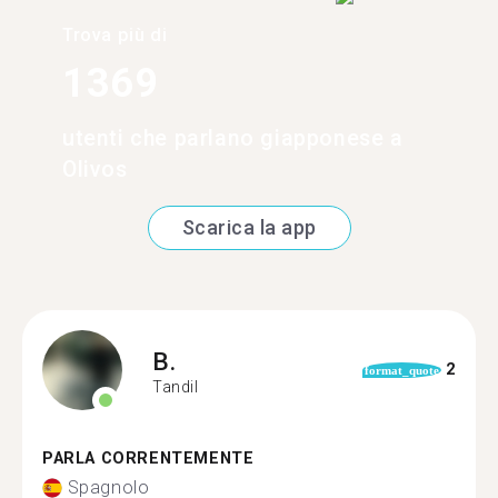
Trova più di
1369
utenti che parlano giapponese a
Olivos
Scarica la app
B.
2
format_quote
Tandil
PARLA CORRENTEMENTE
Spagnolo