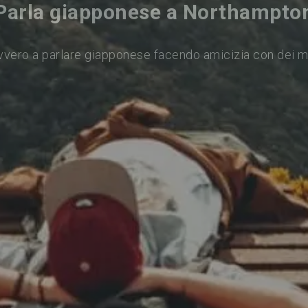
Parla giapponese a Northampto
vvero a parlare giapponese facendo amicizia con dei m