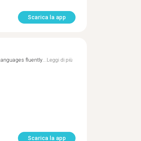
Scarica la app
anguages fluently...
Leggi di più
Scarica la app