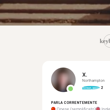
key
X.
Northampton
2
format_quote
PARLA CORRENTEMENTE
Cinese (semplificato)
Ingl