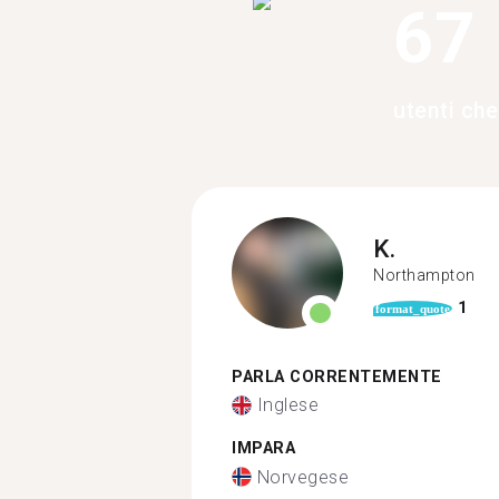
67
utenti ch
K.
Northampton
1
format_quote
PARLA CORRENTEMENTE
Inglese
IMPARA
Norvegese