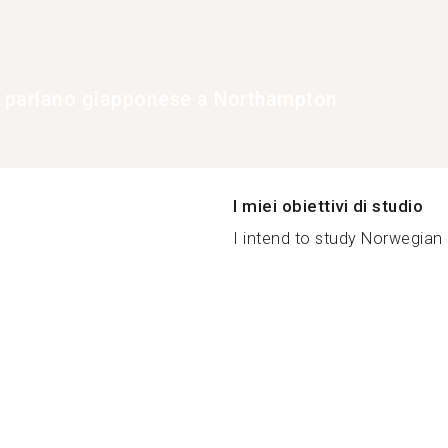
e parlano giapponese a Northampton
I miei obiettivi di studio
I intend to study Norwegian at