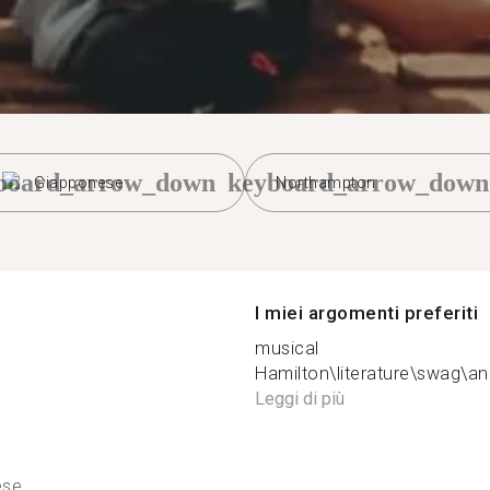
board_arrow_down
keyboard_arrow_down
Giapponese
Northampton
I miei argomenti preferiti
musical
Hamilton\literature\swag\
Leggi di più
ese