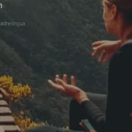
n
adrelingua